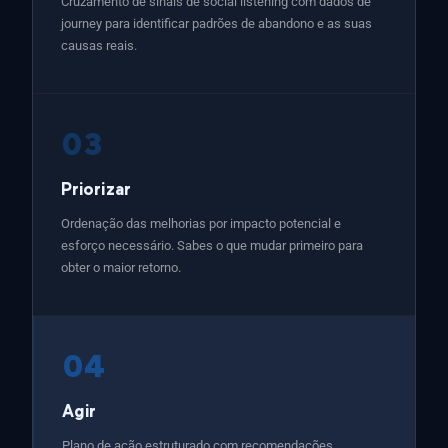
Cruzamento de sinais de social listening com dados de
journey para identificar padrões de abandono e as suas
causas reais.
03
Priorizar
Ordenação das melhorias por impacto potencial e
esforço necessário. Sabes o que mudar primeiro para
obter o maior retorno.
04
Agir
Plano de ação estruturado com recomendações