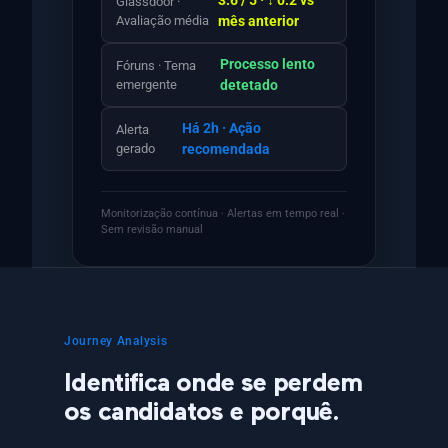
3.6 / 5 · ↓ 0.2 vs
Glassdoor ·
Avaliação média
mês anterior
Processo lento
Fóruns · Tema
emergente
detetado
Há 2h · Ação
Alerta
gerado
recomendada
Monitorização contínua · Alertas em tempo real ·
Sem revisão manual
Journey Analysis
Identifica onde se perdem
os candidatos e porquê.