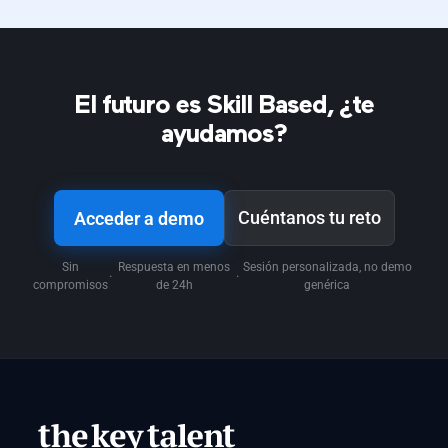
El futuro es Skill Based, ¿te
ayudamos?
Cuéntanos tu reto
Acceder a demo
Sin
Respuesta en menos
Sesión personalizada, no demo
·
·
compromisos
de 24h
genérica